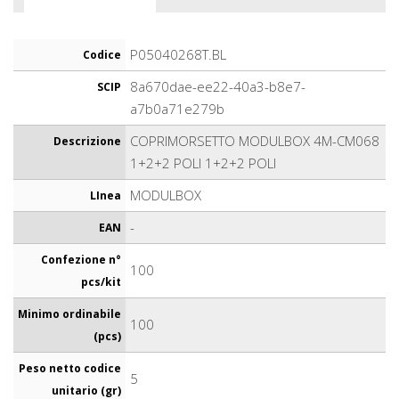
P05040268T.BL
Codice
8a670dae-ee22-40a3-b8e7-
SCIP
a7b0a71e279b
COPRIMORSETTO MODULBOX 4M-CM068
Descrizione
1+2+2 POLI 1+2+2 POLI
MODULBOX
LInea
-
EAN
Confezione n°
100
pcs/kit
Minimo ordinabile
100
(pcs)
Peso netto codice
5
unitario (gr)