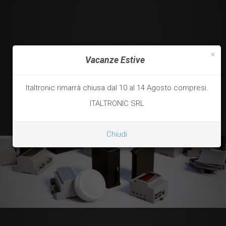
×
Vacanze Estive
Italtronic rimarrà chiusa dal 10 al 14 Agosto compresi.
ITALTRONIC SRL
Chiudi