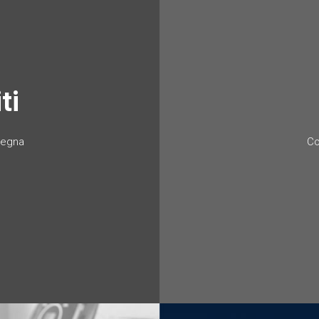
ti
nsegna
Co