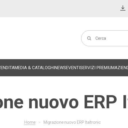
VENDITA
MEDIA & CATALOGHI
NEWS
EVENTI
SERVIZI PREMIUM
AZIEN
ne nuovo ERP I
Home
>
Migrazione nuovo ERP Italtronic