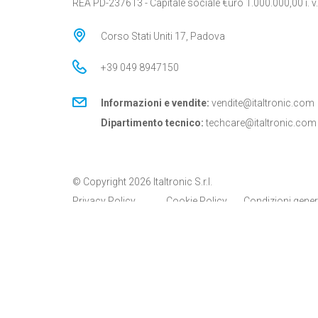
REA PD-237613 - Capitale sociale €uro 1.000.000,00 i. v.
Corso Stati Uniti 17, Padova
+39 049 8947150
Informazioni e vendite:
vendite@italtronic.com
Dipartimento tecnico:
techcare@italtronic.com
© Copyright 2026 Italtronic S.r.l.
Privacy Policy
Cookie Policy
Condizioni gener