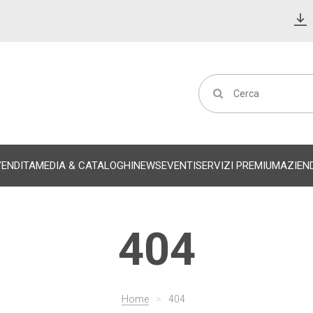
VENDITA
MEDIA & CATALOGHI
NEWS
EVENTI
SERVIZI PREMIUM
AZIEN
404
Home
>
404