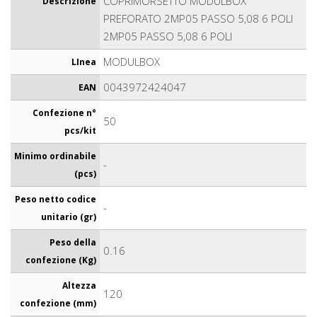
COPRIMORSETTO MODULBOX
Descrizione
PREFORATO 2MP05 PASSO 5,08 6 POLI
2MP05 PASSO 5,08 6 POLI
MODULBOX
LInea
0043972424047
EAN
Confezione n°
50
pcs/kit
Minimo ordinabile
-
(pcs)
Peso netto codice
-
unitario (gr)
Peso della
0.16
confezione (Kg)
Altezza
120
confezione (mm)