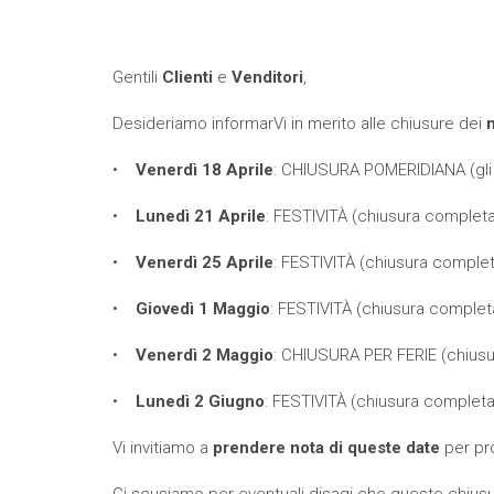
Gentili
Clienti
e
Venditori
,
Desideriamo informarVi in merito alle chiusure dei
n
•
Venerdì 18 Aprile
: CHIUSURA POMERIDIANA (gli u
•
Lunedì 21 Aprile
: FESTIVITÀ (chiusura completa
•
Venerdì 25 Aprile
: FESTIVITÀ (chiusura complet
•
Giovedì 1 Maggio
: FESTIVITÀ (chiusura complet
•
Venerdì 2 Maggio
: CHIUSURA PER FERIE (chiusu
•
Lunedì 2 Giugno
: FESTIVITÀ (chiusura completa
Vi invitiamo a
prendere nota di queste date
per pr
Ci scusiamo per eventuali disagi che queste chius