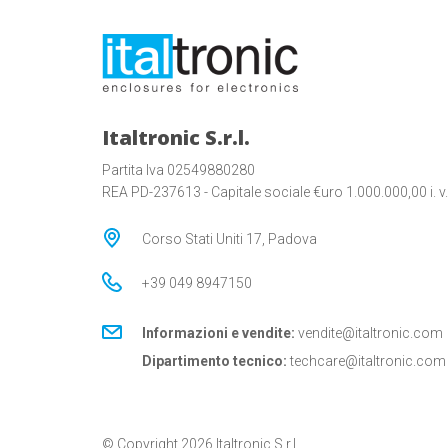
Italtronic S.r.l.
Partita Iva 02549880280
REA PD-237613 - Capitale sociale €uro 1.000.000,00 i. v.
Corso Stati Uniti 17, Padova
+39 049 8947150
Informazioni e vendite:
vendite@italtronic.com
Dipartimento tecnico:
techcare@italtronic.com
© Copyright 2026 Italtronic S.r.l.