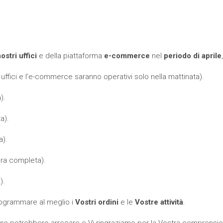
ostri uffici
e della piattaforma
e-commerce
nel
periodo di aprile
ffici e l'e-commerce saranno operativi solo nella mattinata).
).
a).
a).
ra completa).
).
ogrammare al meglio i
Vostri ordini
e le
Vostre attività
.
ure potrebbero arrecare e Vi ringraziamo per la Vostra comprensio