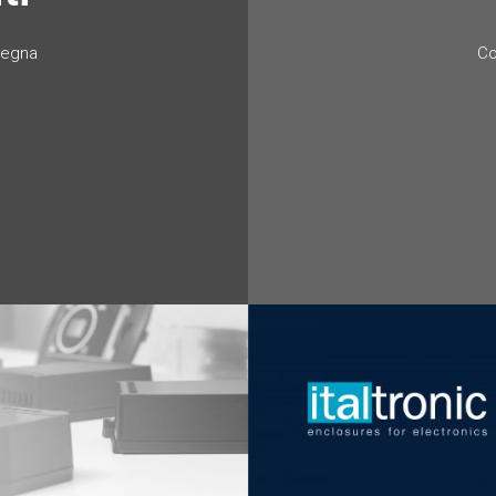
nsegna
Co