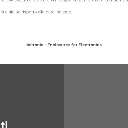
in anticipo rispetto alle date indicate.
Italtronic - Enclosures for Electronics.
ti