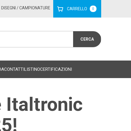
DISEGNI
/ CAMPIONATURE
CARRELLO
0
DA
CONTATTI
LISTINO
CERTIFICAZIONI
 Italtronic
5!