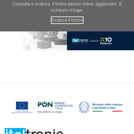
Consulta e scarica il listino prezzi online aggiornato. È
richiesto il login.
Scarica il listino