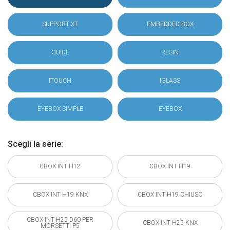
SUPPORT XT
EMBEDDED BOX
GUIDE
RESIN
ITOUCH
IGLASS
EYEBOX SIMPLE
EYEBOX
Scegli la serie:
CBOX INT H12
CBOX INT H19
CBOX INT H19 KNX
CBOX INT H19 CHIUSO
CBOX INT H25 D60 PER
CBOX INT H25 KNX
MORSETTI P5