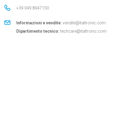
+39 049 8947150
Informazioni e vendite:
vendite@italtronic.com
Dipartimento tecnico:
techcare@italtronic.com
© Copyright 2026 Italtronic S.r.l.
Privacy Policy
Cookie Policy
Condizioni generali
Aggiornamenti Italtronic
Resta aggiornato sulle novità, le informazioni e i servizi
tenici dedicati ai clienti e ai partner Italtronic.
ISCRIVITI